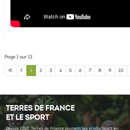
Page 1 sur 12
1
2
3
4
5
6
7
8
9
10
TERRES DE FRANCE
ET LE SPORT
Depuis 2010, Terres de France soutient les producteurs en