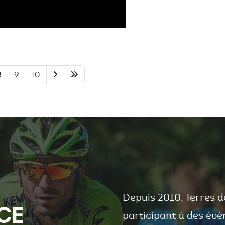
8
9
10
Depuis 2010, Terres d
CE
participant à des évé