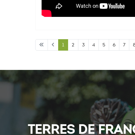
1
2
3
4
5
6
7
TERRES DE FRAN