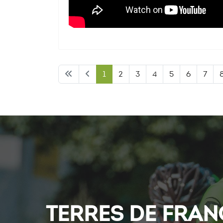
1
2
3
4
5
6
7
TERRES DE FRAN