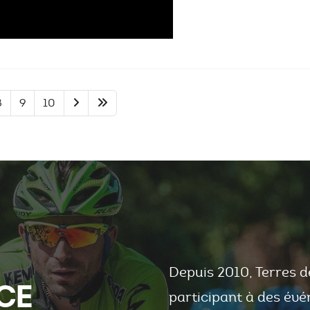
8
9
10
Depuis 2010, Terres d
CE
participant à des évé