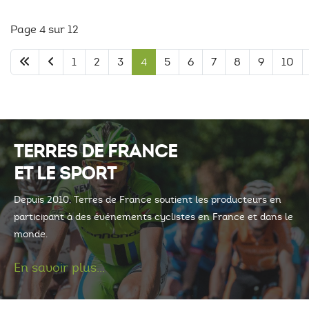
Page 4 sur 12
1
2
3
4
5
6
7
8
9
10
TERRES DE FRANCE
ET LE SPORT
Depuis 2010, Terres de France soutient les producteurs en
participant à des événements cyclistes en France et dans le
monde.
En savoir plus...