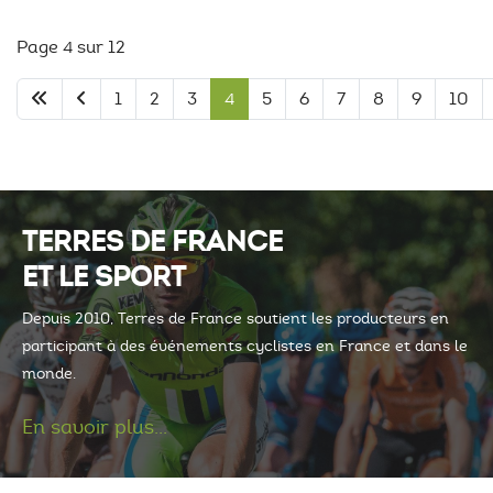
Page 4 sur 12
1
2
3
4
5
6
7
8
9
10
TERRES DE FRANCE
ET LE SPORT
Depuis 2010, Terres de France soutient les producteurs en
participant à des événements cyclistes en France et dans le
monde.
En savoir plus...