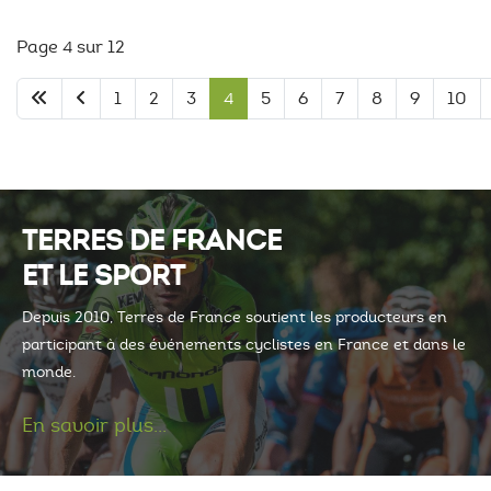
Page 4 sur 12
1
2
3
4
5
6
7
8
9
10
TERRES DE FRANCE
ET LE SPORT
Depuis 2010, Terres de France soutient les producteurs en
participant à des événements cyclistes en France et dans le
monde.
En savoir plus...