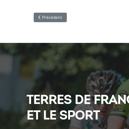
Article précédent : La fromagerie des Aldudes
Précédent
TERRES DE FRAN
ET LE SPORT