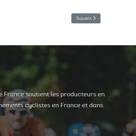
Article suivant : L’agneau Lou 
Suivant
e France soutient les producteurs en
nements cyclistes en France et dans