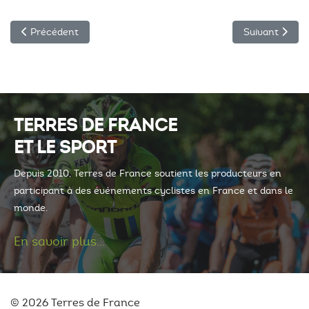
Article précédent : Le Bleu des Causses
Article suivant
Précédent
Suivant
TERRES DE FRANCE
ET LE SPORT
Depuis 2010, Terres de France soutient les producteurs en
participant à des événements cyclistes en France et dans le
monde.
En savoir plus...
© 2026 Terres de France