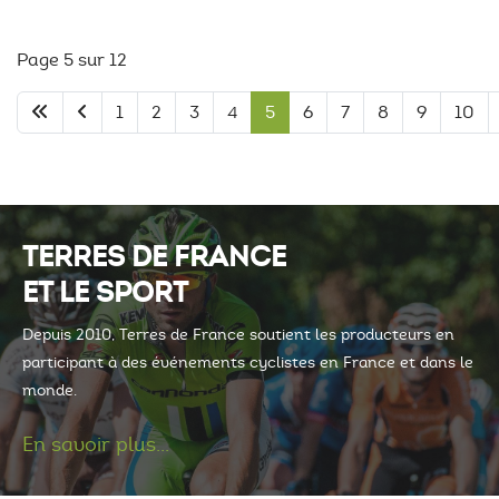
Page 5 sur 12
1
2
3
4
5
6
7
8
9
10
TERRES DE FRANCE
ET LE SPORT
Depuis 2010, Terres de France soutient les producteurs en
participant à des événements cyclistes en France et dans le
monde.
En savoir plus...